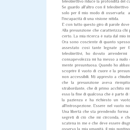
teleobiettivo riduce la profondità del 
Se guardo all'altro con il teleobietti
solo per il mio modo di osservarla: a
l'incapacità di una visione nitida.
E con tutto questo giro di parole dove
Alla presunzione che caratterizza chi p
certo. La mia ricerca è nata dal mio in
Ora sono cosciente di quanto spesso 
assestato così tante legnate per 
teleobiettivi, ho dovuto arrender
consapevolezza mi ha messo a nudo di f
mente presuntuosa. Quando ho abbassat
scoprire il vuoto di cuore e la presunzi
non accessibili. Mi appresto a chiude
che la presunzione aveva riempito
strabordante, che di primo acchito mi
esso la fine di qualcosa che è parte di
la pazienza e ha richiesto un vuoto
all'introspezione. Essere nel vuoto no
Una libertà che sta prendendo forma n
segreti di ciò che mi circonda, e ch
scatena in me e che deve essere disgr
osservo la mia umanità, il mio puntino 