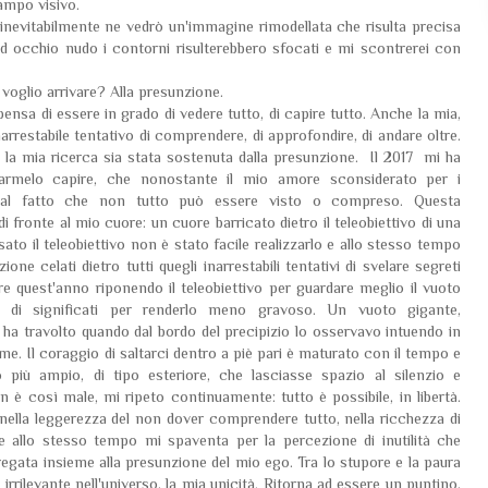
campo visivo.
vo inevitabilmente ne vedrò un'immagine rimodellata che risulta precisa
d occhio nudo i contorni risulterebbero sfocati e mi scontrerei con
 voglio arrivare? Alla presunzione.
ensa di essere in grado di vedere tutto, di capire tutto. Anche la mia,
arrestabile tentativo di comprendere, di approfondire, di andare oltre.
la mia ricerca sia stata sostenuta dalla presunzione. Il 2017 mi ha
farmelo capire, che nonostante il mio amore sconsiderato per i
mi al fatto che non tutto può essere visto o compreso. Questa
ronte al mio cuore: un cuore barricato dietro il teleobiettivo di una
o il teleobiettivo non è stato facile realizzarlo e allo stesso tempo
one celati dietro tutti quegli inarrestabili tentativi di svelare segreti
re quest'anno riponendo il teleobiettivo per guardare meglio il vuoto
 di significati per renderlo meno gravoso. Un vuoto gigante,
 ha travolto quando dal bordo del precipizio lo osservavo intuendo in
 me. Il coraggio di saltarci dentro a piè pari è maturato con il tempo e
 più ampio, di tipo esteriore, che lasciasse spazio al silenzio e
n è così male, mi ripeto continuamente: tutto è possibile, in libertà.
ella leggerezza del non dover comprendere tutto, nella ricchezza di
e allo stesso tempo mi spaventa per la percezione di inutilità che
egata insieme alla presunzione del mio ego. Tra lo stupore e la paura
irrilevante nell'universo, la mia unicità. Ritorna ad essere un puntino,