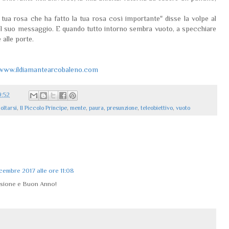
 tua rosa che ha fatto la tua rosa così importante" disse la volpe al
il suo messaggio. E quando tutto intorno sembra vuoto, a specchiare
 alle porte.
www.ildiamantearcobaleno.com
9:52
oltarsi
,
Il Piccolo Principe
,
mente
,
paura
,
presunzione
,
teleobiettivo
,
vuoto
icembre 2017 alle ore 11:08
ssione e Buon Anno!