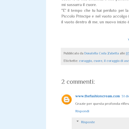
mi sussurra il cuore.
"E' il tempo che tu hai perduto per la
Piccolo Principe e nel vuoto accolgo 
il vuoto dentro di me, un nuovo inizio è
Pubblicato da
Donatella Coda Zabetta
alle
0
Etichette:
coraggio
,
cuore
,
il coraggio di asc
2 commenti:
www.thefashioncream.com
31 d
Grazie per questa profonda rifle
Rispondi
Risposte