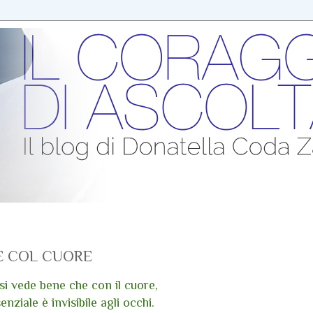
E COL CUORE
si vede bene che con il cuore,
senziale è invisibile agli occhi.