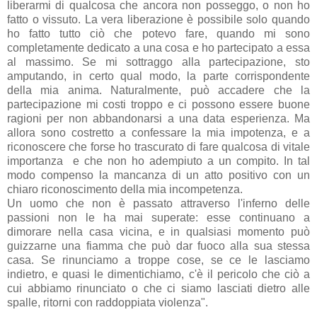
liberarmi di qualcosa che ancora non posseggo, o non ho
fatto o vissuto. La vera liberazione è possibile solo quando
ho fatto tutto ciò che potevo fare, quando mi sono
completamente dedicato a una cosa e ho partecipato a essa
al massimo. Se mi sottraggo alla partecipazione, sto
amputando, in certo qual modo, la parte corrispondente
della mia anima. Naturalmente, può accadere che la
partecipazione mi costi troppo e ci possono essere buone
ragioni per non abbandonarsi a una data esperienza. Ma
allora sono costretto a confessare la mia impotenza, e a
riconoscere che forse ho trascurato di fare qualcosa di vitale
importanza e che non ho adempiuto a un compito. In tal
modo compenso la mancanza di un atto positivo con un
chiaro riconoscimento della mia incompetenza.
Un uomo che non è passato attraverso l'inferno delle
passioni non le ha mai superate: esse continuano a
dimorare nella casa vicina, e in qualsiasi momento può
guizzarne una fiamma che può dar fuoco alla sua stessa
casa. Se rinunciamo a troppe cose, se ce le lasciamo
indietro, e quasi le dimentichiamo, c'è il pericolo che ciò a
cui abbiamo rinunciato o che ci siamo lasciati dietro alle
spalle, ritorni con raddoppiata violenza".