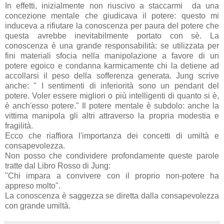
In effetti, inizialmente non riuscivo a staccarmi da una
concezione mentale che giudicava il potere: questo mi
induceva a rifiutare la conoscenza per paura del potere che
questa avrebbe inevitabilmente portato con sè. La
conoscenza è una grande responsabilità: se utilizzata per
fini materiali sfocia nella manipolazione a favore di un
potere egoico e condanna karmicamente chi la detiene ad
accollarsi il peso della sofferenza generata. Jung scrive
anche: " I sentimenti di inferiorità sono un pendant del
potere. Voler essere migliori o più intelligenti di quanto si è,
è anch'esso potere." Il potere mentale è subdolo: anche la
vittima manipola gli altri attraverso la propria modestia e
fragilità.
Ecco che riaffiora l'importanza dei concetti di umiltà e
consapevolezza.
Non posso che condividere profondamente queste parole
tratte dal Libro Rosso di Jung:
"Chi impara a convivere con il proprio non-potere ha
appreso molto".
La conoscenza è saggezza se diretta dalla consapevolezza
con grande umiltà.