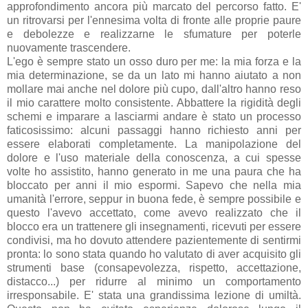
approfondimento ancora più marcato del percorso fatto. E'
un ritrovarsi per l'ennesima volta di fronte alle proprie paure
e debolezze e realizzarne le sfumature per poterle
nuovamente trascendere.
L'ego è sempre stato un osso duro per me: la mia forza e la
mia determinazione, se da un lato mi hanno aiutato a non
mollare mai anche nel dolore più cupo, dall'altro hanno reso
il mio carattere molto consistente. Abbattere la rigidità degli
schemi e imparare a lasciarmi andare è stato un processo
faticosissimo: alcuni passaggi hanno richiesto anni per
essere elaborati completamente. La manipolazione del
dolore e l'uso materiale della conoscenza, a cui spesse
volte ho assistito, hanno generato in me una paura che ha
bloccato per anni il mio espormi. Sapevo che nella mia
umanità l'errore, seppur in buona fede, è sempre possibile e
questo l'avevo accettato, come avevo realizzato che il
blocco era un trattenere gli insegnamenti, ricevuti per essere
condivisi, ma ho dovuto attendere pazientemente di sentirmi
pronta: lo sono stata quando ho valutato di aver acquisito gli
strumenti base (consapevolezza, rispetto, accettazione,
distacco...) per ridurre al minimo un comportamento
irresponsabile. E' stata una grandissima lezione di umiltà.