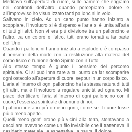
Meditavo sull'apertura di cuore, sulle barriere che erigiamo
nei confronti dell'altro quando percepiamo dolore e
all'improvviso ho visualizzato tanti palloncini in volo.
Salivano in cielo. Ad un certo punto hanno iniziato a
scoppiare, l'involucro si è disperso e l'aria si è unita all'aria
di tutti gli altri. Non vi era più divisione tra un palloncino e
l'altro, tra un colore e l'altro, tutti erano tornati a far parte
dell'Uno.
Quando i palloncini hanno iniziato a esplodere è comparso
il pensiero della morte con la restituzione alla materia del
corpo fisico e l'unione dello Spirito con il Tutto.
Allo stesso tempo è giunto il pensiero del percorso
spirituale. Ci si può innalzare a tal punto da far scomparire
ogni ostacolo all'apertura di cuore, seppur in un corpo fisico.
L'aria all'interno di ogni palloncino ha la stessa natura di tutti
gli altri, ma è l'involucro a regalare unicità ad ognuno. Mi
piace identificare l'aria all'interno di ogni palloncino con il
cuore, l'essenza spirituale di ognuno di noi.
I palloncini erano più o meno gonfi, come se il cuore fosse
più o meno aperto.
Quelli meno gonfi erano più vicini alla terra, stentavano a
decollare, avevano come un filo invisibile che li tratteneva: il
desiderio materiale, le aspettative, la paura, il dolore ...