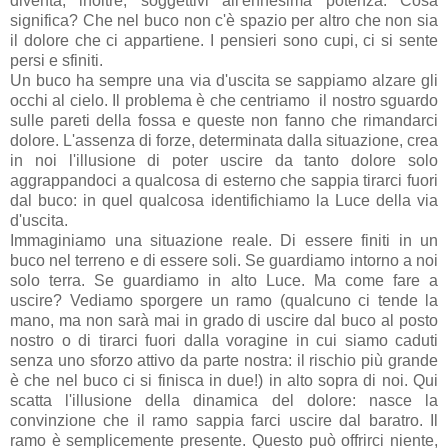
diventa, inoltre, soggettivi all'ennesima potenza. Cosa
significa? Che nel buco non c'è spazio per altro che non sia
il dolore che ci appartiene. I pensieri sono cupi, ci si sente
persi e sfiniti.
Un buco ha sempre una via d'uscita se sappiamo alzare gli
occhi al cielo. Il problema è che centriamo il nostro sguardo
sulle pareti della fossa e queste non fanno che rimandarci
dolore. L'assenza di forze, determinata dalla situazione, crea
in noi l'illusione di poter uscire da tanto dolore solo
aggrappandoci a qualcosa di esterno che sappia tirarci fuori
dal buco: in quel qualcosa identifichiamo la Luce della via
d'uscita.
Immaginiamo una situazione reale. Di essere finiti in un
buco nel terreno e di essere soli. Se guardiamo intorno a noi
solo terra. Se guardiamo in alto Luce. Ma come fare a
uscire? Vediamo sporgere un ramo (qualcuno ci tende la
mano, ma non sarà mai in grado di uscire dal buco al posto
nostro o di tirarci fuori dalla voragine in cui siamo caduti
senza uno sforzo attivo da parte nostra: il rischio più grande
è che nel buco ci si finisca in due!) in alto sopra di noi. Qui
scatta l'illusione della dinamica del dolore: nasce la
convinzione che il ramo sappia farci uscire dal baratro. Il
ramo è semplicemente presente. Questo può offrirci niente,