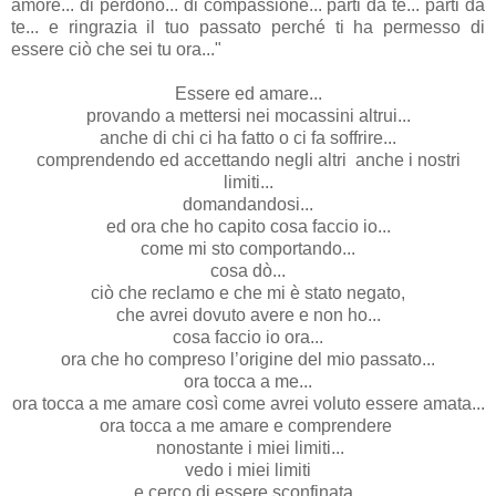
amore... di perdono... di compassione... parti da te... parti da
te... e ringrazia il tuo passato perché ti ha permesso di
essere ciò che sei tu ora..."
Essere ed amare...
provando a mettersi nei mocassini altrui...
anche di chi ci ha fatto o ci fa soffrire...
comprendendo ed accettando negli altri anche i nostri
limiti...
domandandosi...
ed ora che ho capito cosa faccio io...
come mi sto comportando...
cosa dò...
ciò che reclamo e che mi è stato negato,
che avrei dovuto avere e non ho...
cosa faccio io ora...
ora che ho compreso l’origine del mio passato...
ora tocca a me...
ora tocca a me amare così come avrei voluto essere amata...
ora tocca a me amare e comprendere
nonostante i miei limiti...
vedo i miei limiti
e cerco di essere sconfinata...