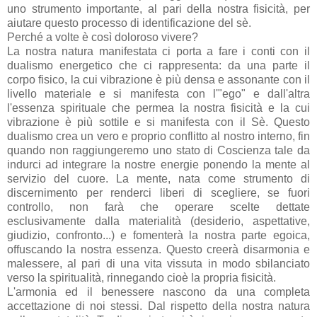
uno strumento importante, al pari della nostra fisicità, per
aiutare questo processo di identificazione del sè.
Perché a volte è così doloroso vivere?
La nostra natura manifestata ci porta a fare i conti con il
dualismo energetico che ci rappresenta: da una parte il
corpo fisico, la cui vibrazione è più densa e assonante con il
livello materiale e si manifesta con l'"ego" e dall'altra
l'essenza spirituale che permea la nostra fisicità e la cui
vibrazione è più sottile e si manifesta con il Sè. Questo
dualismo crea un vero e proprio conflitto al nostro interno, fin
quando non raggiungeremo uno stato di Coscienza tale da
indurci ad integrare la nostre energie ponendo la mente al
servizio del cuore. La mente, nata come strumento di
discernimento per renderci liberi di scegliere, se fuori
controllo, non farà che operare scelte dettate
esclusivamente dalla materialità (desiderio, aspettative,
giudizio, confronto...) e fomenterà la nostra parte egoica,
offuscando la nostra essenza. Questo creerà disarmonia e
malessere, al pari di una vita vissuta in modo sbilanciato
verso la spiritualità, rinnegando cioè la propria fisicità.
L'armonia ed il benessere nascono da una completa
accettazione di noi stessi. Dal rispetto della nostra natura