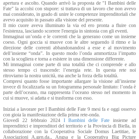
apertura e ascolto.
Quando arrivò la proposta de "I Bambini delle
Fate" la accolsi con stupore: si trattava di un lavoro che non avevo
mai considerato, in grado di unire le competenze imprenditoriali che
avevo acquisito in passato alla visione del presente.
I
l mio cuore aveva illuminato la via ed ero pronta a fluire con
l'esistenza, lasciando scorrere l'energia in sintonia con gli eventi.
Immaginai
un’onda e le correnti che la generano come un insieme
coeso. Ogni goccia si muove con
le altre seguendo il ritmo e la
direzione delle correnti abbandonandosi a esse e al movimento
dell’insieme
“onda”. In questo modo l’onda ammortizza l’impatto
con la scogliera e torna a esistere in una dimensione
differente.
Mi immaginai come parte di una totalità che ci comprende e allo
stesso tempo ci trascende:
l’energia rete. In questa rete noi
ritroviamo la nostra unicità, ma anche la forza della totalità.
Compresi quanto fosse importante allargare la visione all’insieme
invece di
focalizzarla su un fotogramma personale limitato:
l’onda è
parte dell’oceano, ma rappresenta l’oceano stesso nel momento in
cui si muove, si adatta e
si trasforma con esso.
Iniziai a lavorare per I Bambini delle Fate 9 mesi fa e oggi osservo
con gioia la manifestazione della prima rete-onda.
Giovedì 22 febbraio 2024
I Bambini delle Fate
insieme ad
imprenditrici e imprenditori del territorio e la Provincia di Biella, in
collaborazione con la Cooperativa Sociale Domus Laetitiae, le
Associazioni A.gen.da., Angsa e la Cooperativa Big Picture