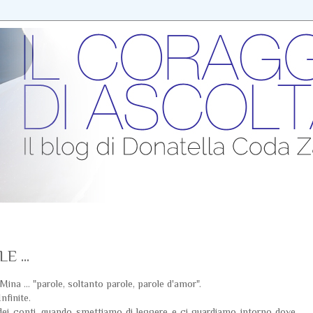
 ...
na ... "parole, soltanto parole, parole d'amor".
nfinite.
 dei conti, quando smettiamo di leggere e ci guardiamo intorno dove