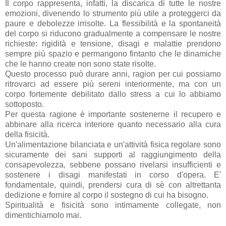
Il corpo rappresenta, infatti, la discarica di tutte le nostre
emozioni, divenendo lo strumento più utile a proteggerci da
paure e debolezze irrisolte. La flessibilità e la spontaneità
del corpo si riducono gradualmente a compensare le nostre
richieste: rigidità e tensione, disagi e malattie prendono
sempre più spazio e permangono fintanto che le dinamiche
che le hanno create non sono state risolte.
Questo processo può durare anni, ragion per cui possiamo
ritrovarci ad essere più sereni interiormente, ma con un
corpo fortemente debilitato dallo stress a cui lo abbiamo
sottoposto.
Per questa ragione è importante sostenerne il recupero e
abbinare alla ricerca interiore quanto necessario alla cura
della fisicità.
Un'alimentazione bilanciata e un'attività fisica regolare sono
sicuramente dei sani supporti al raggiungimento della
consapevolezza, sebbene possano rivelarsi insufficienti e
sostenere i disagi manifestati in corso d'opera. E'
fondamentale, quindi, prendersi cura di sè con altrettanta
dedizione e fornire al corpo il sostegno di cui ha bisogno.
Spiritualità e fisicità sono intimamente collegate, non
dimentichiamolo mai.