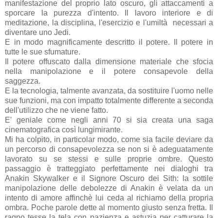
manifestazione del proprio lato oscuro, gli attaccamenti a
sporcare la purezza d'intento. Il lavoro interiore e di
meditazione, la disciplina, l'esercizio e l'umiltà necessari a
diventare uno Jedi.
E in modo magnificamente descritto il potere. Il potere in
tutte le sue sfumature.
Il potere offuscato dalla dimensione materiale che sfocia
nella manipolazione e il potere consapevole della
saggezza.
E la tecnologia, talmente avanzata, da sostituire l'uomo nelle
sue funzioni, ma con impatto totalmente differente a seconda
dell'utilizzo che ne viene fatto.
E' geniale come negli anni 70 si sia creata una saga
cinematografica così lungimirante.
Mi ha colpito, in particolar modo, come sia facile deviare da
un percorso di consapevolezza se non si è adeguatamente
lavorato su se stessi e sulle proprie ombre. Questo
passaggio è tratteggiato perfettamente nei dialoghi tra
Anakin Skywalker e il Signore Oscuro dei Sith: la sottile
manipolazione delle debolezze di Anakin è velata da un
intento di amore affinchè lui ceda al richiamo della propria
ombra. Poche parole dette al momento giusto senza fretta. Il
ragno tesse la tela con pazienza e astuzia per catturare la