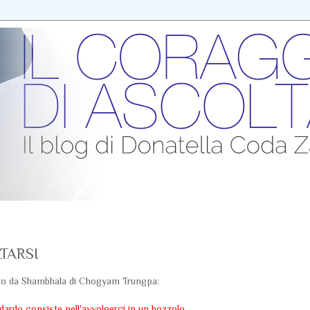
TARSI
to da Shambhala di Chogyam Trungpa:
odardo consiste nell'avvolgerci in un bozzolo