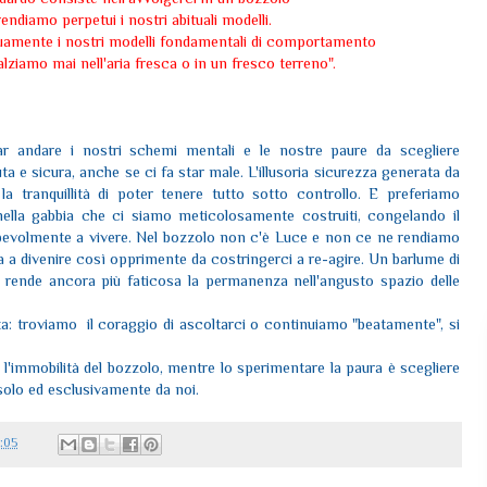
rendiamo perpetui i nostri abituali modelli.
amente i nostri modelli fondamentali di comportamento
lziamo mai nell'aria fresca o in un fresco terreno".
r andare i nostri schemi mentali e le nostre paure da scegliere
ta e sicura, anche se ci fa star male. L'illusoria sicurezza generata da
la tranquillità di poter tenere tutto sotto controllo. E preferiamo
nella gabbia che ci siamo meticolosamente costruiti, congelando il
pevolmente a vivere. Nel bozzolo non c'è Luce e non ce ne rendiamo
ia a divenire così opprimente da costringerci a re-agire. Un barlume di
 rende ancora più faticosa la permanenza nell'angusto spazio delle
ta: troviamo il coraggio di ascoltarci o continuiamo "beatamente", si
e l'immobilità del bozzolo, mentre lo sperimentare la paura è scegliere
solo ed esclusivamente da noi.
:05