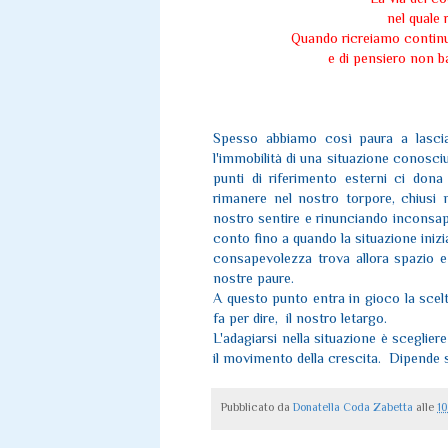
nel quale 
Quando ricreiamo continu
e di pensiero non ba
Spesso abbiamo così paura a lascia
l'immobilità di una situazione conosciu
punti di riferimento esterni ci dona 
rimanere nel nostro torpore, chiusi 
nostro sentire e rinunciando inconsa
conto fino a quando la situazione iniz
consapevolezza trova allora spazio e
nostre paure.
A questo punto entra in gioco la scel
fa per dire, il nostro letargo.
L'adagiarsi nella situazione è sceglier
il movimento della crescita. Dipende 
Pubblicato da
Donatella Coda Zabetta
alle
10