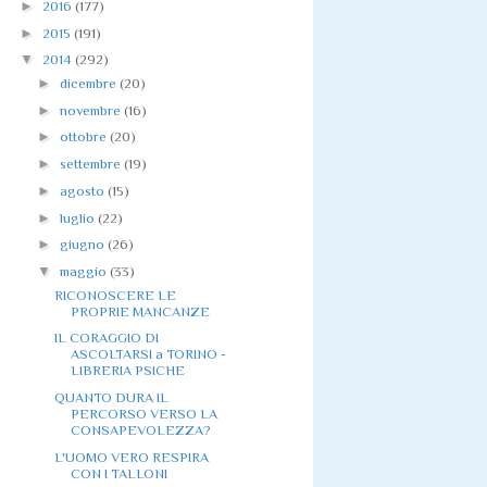
►
2016
(177)
►
2015
(191)
▼
2014
(292)
►
dicembre
(20)
►
novembre
(16)
►
ottobre
(20)
►
settembre
(19)
►
agosto
(15)
►
luglio
(22)
►
giugno
(26)
▼
maggio
(33)
RICONOSCERE LE
PROPRIE MANCANZE
IL CORAGGIO DI
ASCOLTARSI a TORINO -
LIBRERIA PSICHE
QUANTO DURA IL
PERCORSO VERSO LA
CONSAPEVOLEZZA?
L'UOMO VERO RESPIRA
CON I TALLONI