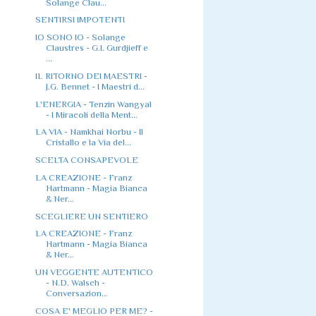
Solange Clau...
SENTIRSI IMPOTENTI
IO SONO IO - Solange
Claustres - G.I. Gurdjieff e
...
IL RITORNO DEI MAESTRI -
J.G. Bennet - I Maestri d...
L'ENERGIA - Tenzin Wangyal
- I Miracoli della Ment...
LA VIA - Namkhai Norbu - Il
Cristallo e la Via del...
SCELTA CONSAPEVOLE
LA CREAZIONE - Franz
Hartmann - Magia Bianca
& Ner...
SCEGLIERE UN SENTIERO
LA CREAZIONE - Franz
Hartmann - Magia Bianca
& Ner...
UN VEGGENTE AUTENTICO
- N.D. Walsch -
Conversazion...
COSA E' MEGLIO PER ME? -