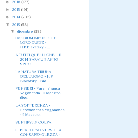
►
2016
(177)
►
2015
(191)
►
2014
(292)
▼
2013
(38)
▼
dicembre
(38)
I MEDIUM IMPURI E LE
LORO GUIDE -
H.P.Blavatsky - ...
A TUTTI QUELLI CHE ... IL
2014 SARA' UN ANNO
SPECI...
LA NATURA TRIUNA
DELL'UOMO - H.P.
Blavatsky - Isid...
PENSIERI - Paramahansa
Yogananda - Il Maestro
diss...
LA SOFFERENZA -
Paramahansa Yogananda
- Il Maestro...
SENTIRSI IN COLPA
IL PERCORSO VERSO LA
CONSAPEVOLEZZA -