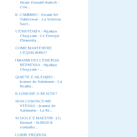
Neale Donald Walsch -
Con...
IL CAMMINO - Swami Sri
Yukteswar - La Scienza
Sacr...
L'ESISTENZA - Ngakpa
Chogyam - Le Energie
Elementa...
COME MANTENERE
L'EQUILIBRIO?
I MIASMI DELL'ENERGIA
REPRESSA - Ngakpa
Chogyam - ...
QUIETE E SILENZIO -
Jeanne de Salzmann - La
Realtà...
ILLUSIONE O REALTA'?
NON CONOSCO ME
STESSO - Jeanne de
Salzmann - La Re...
SCUOLE E MAESTRI - J.G.
Bennet - SUBUD Il
contatto...
I LIBRI: PREZIOSI