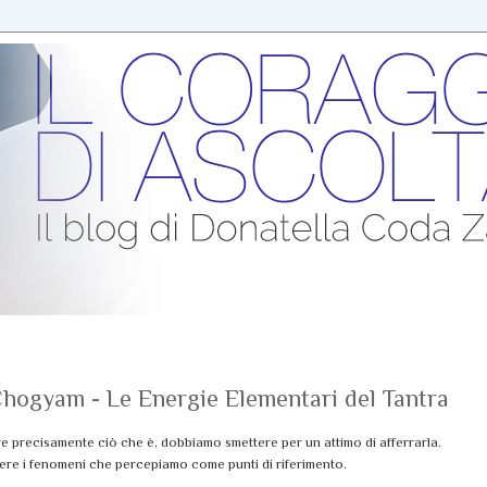
hogyam - Le Energie Elementari del Tantra
re precisamente ciò che è, dobbiamo smettere per un attimo di afferrarla.
ere i fenomeni che percepiamo come punti di riferimento.