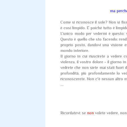
ma perché
Come si riconosce il sole? Non si fissa 
è così limpido. E poiché tutto è limpido
L'unico modo per vedermi è questo: s
Questo è quello che sto facendo: rendo
proprio posto, dandovi una visione e
mondo interiore.
Il giorno in cui riuscirete a vedere co
violenza, il vostro dolore - il giorno in
vedrete che non siete mai stati fuori d
profondità, più profondamente lo ved
riconoscerete. Non c'è nessun altro 
....
Ricordatevi: se
non
volete vedere, non