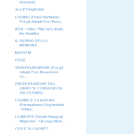
ricrearsi)
ACCETTAZIONE
L'UOMO (Franz Hartmann -
Fra gli Adepti Fra i Rosa...
ZEN - Osho, This Very Body
the Buddha
IL GIORNO DELLA
MEMORIA
MAESTRI
FEDE
TRASFIGURAZIONE (Fra gli
Adepti Fra i Rosacroce
Le...
PRESENTAZIONE DEL
LIBRO "IL CORAGGIO DI
ASCOLTARSI...
L'UOMO E LA NATURA
(Paramahansa Yogananda
- Il Mae...
LA MENTE (Tenzin Wangyal
Rinpoche - Gli yoga tibet...
COS'E' IL CUORE?