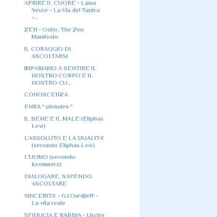
APRIRE IL CUORE - Lama
Yesce - La Via del Tantra
-...
ZEN - Osho, The Zen
Manifesto
IL CORAGGIO DI
ASCOLTARSI
IMPARIAMO A SENTIRE IL
NOSTRO CORPO E IL
NOSTRO CU...
CONOSCENZA
ENRA " pleiades "
IL BENE E IL MALE (Eliphas
Levi)
L'ASSOLUTO E LA DUALITA'
(secondo Eliphas Levì)
L'UOMO (secondo
Kremmerz)
DIALOGARE, SAPENDO
ASCOLTARE
SINCERITA' - G.I.Gurdjieff -
La vita reale
SFIDUCIA E RABBIA - Uscire