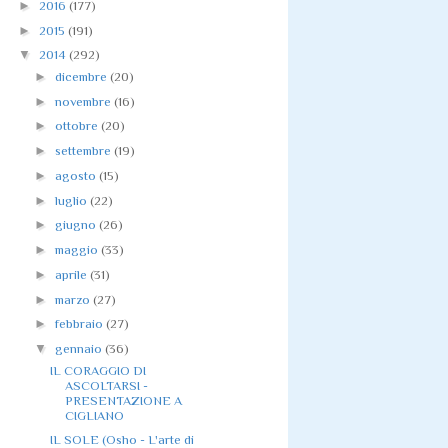
►
2016
(177)
►
2015
(191)
▼
2014
(292)
►
dicembre
(20)
►
novembre
(16)
►
ottobre
(20)
►
settembre
(19)
►
agosto
(15)
►
luglio
(22)
►
giugno
(26)
►
maggio
(33)
►
aprile
(31)
►
marzo
(27)
►
febbraio
(27)
▼
gennaio
(36)
IL CORAGGIO DI
ASCOLTARSI -
PRESENTAZIONE A
CIGLIANO
IL SOLE (Osho - L'arte di