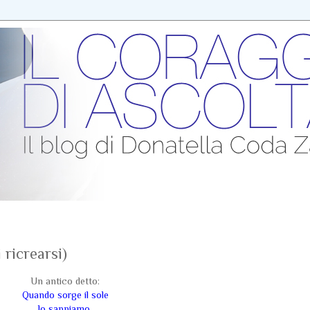
 ricrearsi)
Un antico detto:
Quando sorge il sole
lo sappiamo,