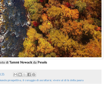
oto di
Tammi Nowack
da
Pexels
8:35
iando prospettiva
,
il coraggio di ascoltarsi
,
vivere al di là della paura