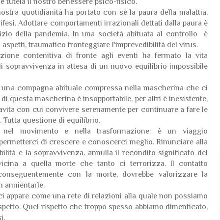
 e tutela il nostro benessere psico-fisico.
stra quotidianità ha portato con sè la paura della malattia,
ifesi. Adottare comportamenti irrazionali dettati dalla paura è
'inizio della pandemia. In una società abituata al controllo è
 aspetti, traumatico fronteggiare l'imprevedibilità del virus.
zione contenitiva di fronte agli eventi ha fermato la vita
i sopravvivenza in attesa di un nuovo equilibrio impossibile
ta una compagna abituale compressa nella mascherina che ci
 di questa mascherina è insopportabile, per altri è inesistente,
vavita con cui convivere serenamente per continuare a fare le
Tutta questione di equilibrio.
to nel movimento e nella trasformazione: è un viaggio
 permetterci di crescere e conoscerci meglio. Rinunciare alla
ilità e la sopravvivenza, annulla il recondito significato del
icina a quella morte che tanto ci terrorizza. Il contatto
 conseguentemente con la morte, dovrebbe valorizzare la
on annientarle.
 ci appare come una rete di relazioni alla quale non possiamo
ispetto. Quel rispetto che troppo spesso abbiamo dimenticato,
i.