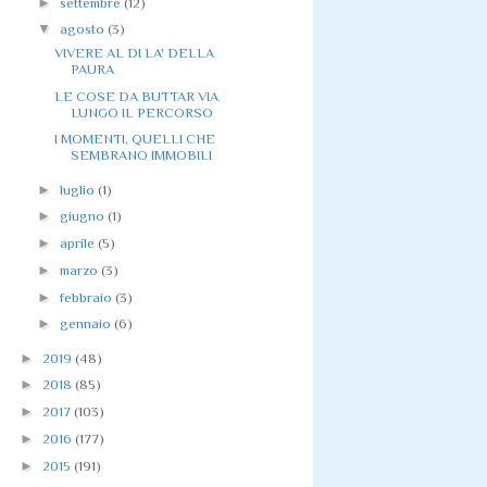
►
settembre
(12)
▼
agosto
(3)
VIVERE AL DI LA' DELLA
PAURA
LE COSE DA BUTTAR VIA
LUNGO IL PERCORSO
I MOMENTI, QUELLI CHE
SEMBRANO IMMOBILI
►
luglio
(1)
►
giugno
(1)
►
aprile
(5)
►
marzo
(3)
►
febbraio
(3)
►
gennaio
(6)
►
2019
(48)
►
2018
(85)
►
2017
(103)
►
2016
(177)
►
2015
(191)