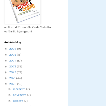
un libro di Donatella Coda Zabetta
ed Emilio Martignoni
Archivio blog
►
2026
(9)
►
2025
(13)
►
2024
(17)
►
2023
(55)
►
2022
(33)
►
2021
(44)
▼
2020
(55)
►
dicembre
(7)
►
novembre
(7)
►
ottobre
(7)