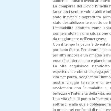
aumenta il nostro livello attentivo
La comparsa del Covid 19 nella no
facendoci sentire vulnerabili e ind
stato inevitabile soprattutto all
stato destabilizzante e, sotto certi
L'immobilità adottata come solu
congelandola in una situazione d
da raggiungere nell'emergenza.
Con il tempo la paura è diventa
portiamo dietro. Per alcuni il peso
per altri ancora è un rimedio sal
cose che interessano e piacciono. 
La vita acquisisce significa
esperienziale che si dispiega per
vita per paura, scegliendo l'immob
nostro viaggio terreno e ci avv
ravvicinato con la malattia e,
bellezza e l'intensità della vita, n
Una vita che, di punto in bianco,
sottrarci e alla quale dobbiamo r
in primis nei confronti di noi stess