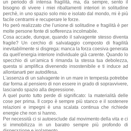
un periodo di intensa fragilità, ma, da sempre, sento il
bisogno di vivere i miei ribaltamenti interiori in solitudine
perchè, in uno spazio solo mio e isolato dal mondo, mi è più
facile centrarmi e recuperare le forze.
Ho però realizzato che l'unione di solitudine e fragilità è per
molte persone fonte di sofferenza incolmabile.
Cosa accade, dunque, quando il salvagente stesso diventa
fragile? Un cerchio di salvataggio composto di fragilità
inevitabilmente si disgrega: manca la forza coesiva generata
da quell'energia interiore individuale già carente. Quando lo
specchio di un'amica ti rimanda la stessa tua debolezza,
questa si amplifica divenendo insostenibile e ti induce ad
allontanarti per autodifesa.
L'assenza di un salvagente in un mare in tempesta potrebbe
dar forma al pensiero di non essere in grado di sopravvivere,
lasciando spazio alla depressione.
A quel punto tutto perde di significato: la materialità delle
cose per prima. Il corpo è sempre più stanco e il sostenere
relazioni e impegni è una scalata continua che richiede
energie che non si hanno.
Per necessità ci si autoesclude dal movimento della vita e ci
si immobilizza in un baratro sempre più profondo di
disperazione e isolamento.