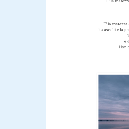
E' la tristez
E' la tristezz
La ascolti e la pe
N
e 
Non c