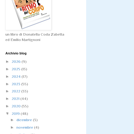
un libro di Donatella Coda Zabetta
ed Emilio Martignoni
Archivio blog
►
2026
(9)
►
2025
(13)
►
2024
(17)
►
2023
(55)
►
2022
(33)
►
2021
(44)
►
2020
(55)
▼
2019
(48)
►
dicembre
(3)
►
novembre
(4)