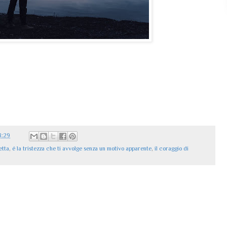
8:29
etta
,
é la tristezza che ti avvolge senza un motivo apparente
,
il coraggio di