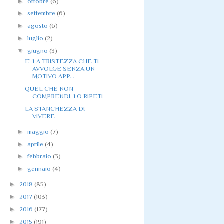
►
ottobre
(6)
►
settembre
(6)
►
agosto
(6)
►
luglio
(2)
▼
giugno
(3)
E' LA TRISTEZZA CHE TI
AVVOLGE SENZA UN
MOTIVO APP...
QUEL CHE NON
COMPRENDI, LO RIPETI
LA STANCHEZZA DI
VIVERE
►
maggio
(7)
►
aprile
(4)
►
febbraio
(3)
►
gennaio
(4)
►
2018
(85)
►
2017
(103)
►
2016
(177)
►
2015
(191)