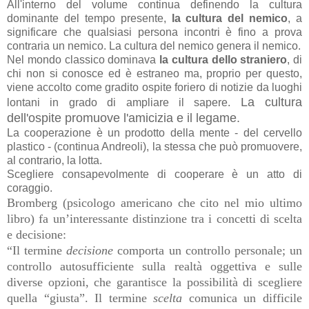
All'interno del volume continua definendo la cultura
dominante del tempo presente,
la cultura del nemico
, a
significare che qualsiasi persona incontri è fino a prova
contraria un nemico. La cultura del nemico genera il nemico.
Nel mondo classico dominava
la cultura dello straniero
, di
chi non si conosce ed è estraneo ma, proprio per questo,
viene accolto come gradito ospite foriero di notizie da luoghi
La cultura
lontani in grado di ampliare il sapere.
dell'ospite promuove l'amicizia e il legame.
La cooperazione è un prodotto della mente - del cervello
plastico - (continua Andreoli), la stessa che può promuovere,
al contrario, la lotta.
Scegliere consapevolmente di cooperare è un atto di
coraggio.
Bromberg (psicologo americano che cito nel mio ultimo
libro) fa un’interessante distinzione tra i concetti di scelta
e decisione:
“Il termine
decisione
comporta un controllo personale; un
controllo autosufficiente sulla realtà oggettiva e sulle
diverse opzioni, che garantisce la possibilità di scegliere
quella “giusta”. Il termine
scelta
comunica un difficile