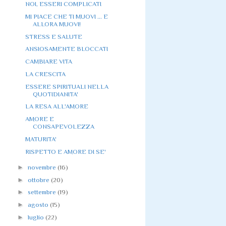
NOI, ESSERI COMPLICATI
MI PIACE CHE TI MUOVI ... E
ALLORA MUOVI!
STRESS E SALUTE
ANSIOSAMENTE BLOCCATI
CAMBIARE VITA
LA CRESCITA
ESSERE SPIRITUALI NELLA
QUOTIDIANITA'
LA RESA ALL'AMORE
AMORE E
CONSAPEVOLEZZA
MATURITA'
RISPETTO E AMORE DI SE'
►
novembre
(16)
►
ottobre
(20)
►
settembre
(19)
►
agosto
(15)
►
luglio
(22)