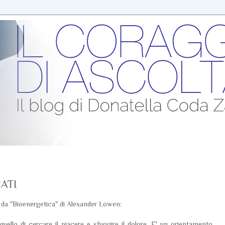
ATI
 da "Bioenergetica" di Alexander Lowen:
quello di cercare il piacere e sfuggire il dolore. E' un orientamento