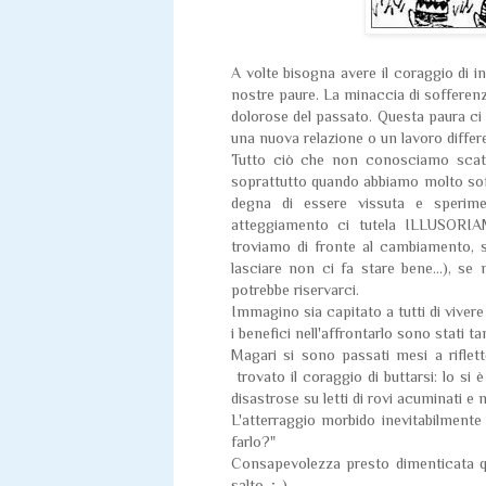
A volte bisogna avere il coraggio di 
nostre paure. La minaccia di sofferenz
dolorose del passato. Questa paura ci 
una nuova relazione o un lavoro diffe
Tutto ciò che non conosciamo scatena
soprattutto quando abbiamo molto soff
degna di essere vissuta e sperim
atteggiamento ci tutela ILLUSORI
troviamo di fronte al cambiamento, 
lasciare non ci fa stare bene...), se
potrebbe riservarci.
Immagino sia capitato a tutti di vive
i benefici nell'affrontarlo sono stati t
Magari si sono passati mesi a riflet
trovato il coraggio di buttarsi: lo s
disastrose su letti di rovi acuminati e 
L'atterraggio morbido inevitabilment
farlo?"
Consapevolezza presto dimenticata qu
salto. ;-)