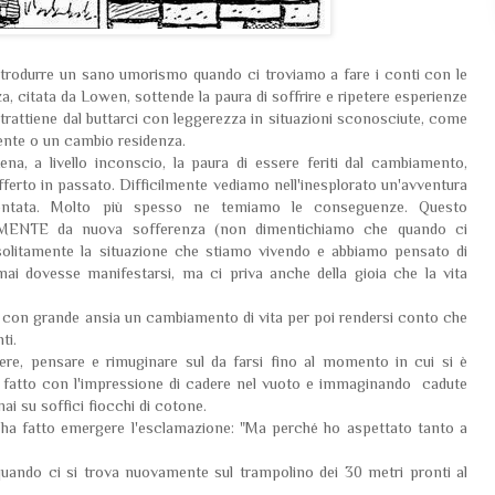
introdurre un sano umorismo quando ci troviamo a fare i conti con le
a, citata da Lowen, sottende la paura di soffrire e ripetere esperienze
trattiene dal buttarci con leggerezza in situazioni sconosciute, come
rente o un cambio residenza.
, a livello inconscio, la paura di essere feriti dal cambiamento,
erto in passato. Difficilmente vediamo nell'inesplorato un'avventura
entata. Molto più spesso ne temiamo le conseguenze. Questo
AMENTE da nuova sofferenza (non dimentichiamo che quando ci
solitamente la situazione che stiamo vivendo e abbiamo pensato di
 mai dovesse manifestarsi, ma ci priva anche della gioia che la vita
re con grande ansia un cambiamento di vita per poi rendersi conto che
anti.
tere, pensare e rimuginare sul da farsi fino al momento in cui si è
i è fatto con l'impressione di cadere nel vuoto e immaginando cadute
mai su soffici fiocchi di cotone.
e ha fatto emergere l'esclamazione: "Ma perché ho aspettato tanto a
ando ci si trova nuovamente sul trampolino dei 30 metri pronti al