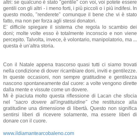
altri: se qualcuno è stato "gentile" con voi, voi potete essere
gentili con gli altri - i meno forti, i più piccoli o i più indifesi. In
questo modo, "renderete" comunque il bene che vi è stato
fatto, ma non per forza agli stessi donatori.
E' difficile spiegare il sistema che regola lo scambio dei
doni; molte volte esso è totalmente inconscio e non viene
percepito. Talvolta, invece, è volontario, manipolatorio, ma ...
questa è un'altra storia.
Con il Natale appena trascorso quasi tutti ci siamo trovati
nella condizione di dover ricambiare doni, inviti e gentilezze.
In queste occasioni, non sempre gratitudine e gentilezza
nascono spontaneamente dal cuore: a volte vengono dirette
dalla mente e vissute come un dovere.
Mi è piaciuta molto questa riflessione di Lacan che sfocia
nel
"sacro dovere all'ingratituidine"
che restituisce alla
gratitudine una dimensione di libertà. Questo non significa
sentirsi liberi di ricevere solamente, ma essere liberi di
donare con il cuore.
www.ildiamantearcobaleno.com