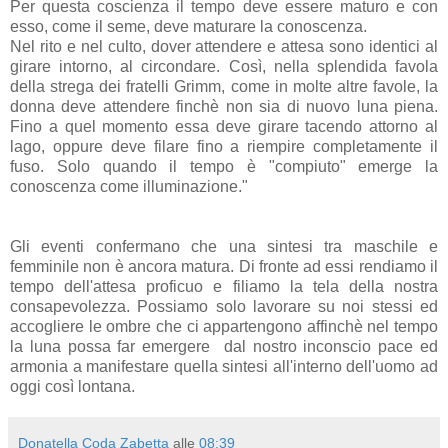
Per questa coscienza il tempo deve essere maturo e con
esso, come il seme, deve maturare la conoscenza.
Nel rito e nel culto, dover attendere e attesa sono identici al
girare intorno, al circondare. Così, nella splendida favola
della strega dei fratelli Grimm, come in molte altre favole, la
donna deve attendere finchè non sia di nuovo luna piena.
Fino a quel momento essa deve girare tacendo attorno al
lago, oppure deve filare fino a riempire completamente il
fuso. Solo quando il tempo è "compiuto" emerge la
conoscenza come illuminazione."
Gli eventi confermano che una sintesi tra maschile e
femminile non è ancora matura. Di fronte ad essi rendiamo il
tempo dell'attesa proficuo e filiamo la tela della nostra
consapevolezza. Possiamo solo lavorare su noi stessi ed
accogliere le ombre che ci appartengono affinchè nel tempo
la luna possa far emergere dal nostro inconscio pace ed
armonia a manifestare quella sintesi all'interno dell'uomo ad
oggi così lontana.
Donatella Coda Zabetta
alle
08:39