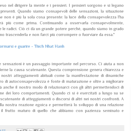
so nel dirigere la mente e i pensieri. I pensieri sorgono e si legano
ni presenti. Quando siamo consapevoli delle sensazioni, la situazione
 non è più la sola cosa presente: la luce della consapevolezza l'ha
nerà più come prima. Continuando a osservarla consapevolmente,
e le radici. Ciò ci dà un grande potere perchè, quando siamo in grado
amo trascenderla e non farci più corrompere o fuorviare da essa."
ormarsi e guarire - Thich Nhat Hanh
e sensazioni è un passaggio importante nel percorso. Ci aiuta a non
derne la causa scatenante. Questa comprensione genera chiarezza e
 nostri atteggiamenti abituali come la manifestazione di dinamiche
avoro di autoconsapevolezza è fonte di maturazione e oltre a migliorare
erà anche il nostro modo di relazionarci con gli altri permettendoci di
ione dei loro comportamenti. Quando ci si è esercitati a lungo su se
 scatenante di atteggiamenti o discorsi di altri nei nostri confronti. A
lla nostra reazione egoica e permetterà lo sviluppo di una relazione
o il frutto maturo di quello che abbiamo con pazienza seminato e
9:37