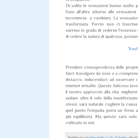
Di solito le sensazioni hanno molto pe
l'uno all'altro attorno alle sensazio
incomincia a cambiare. La sensazione
trasformata. Perciò non ci trasci
saremo in grado di vederne l'essenza 
di vedere la natura di qualcosa, possi
Trasf
Prendere consapevolezza delle propri
farci travolgere da esse e a compren
distacco, inducendoci ad osservare i
interiori irrisolte. Questo faticoso l
il nostro approccio alla vita, miglior
andare oltre il velo della manifestaz
stessi, sarà naturale cogliere la causa
quel punto l'empatia porrà un freno a
più equilibrata. Ma questo sarà sol
coltivato in noi.
Pubblicato da
Donatella Coda Zabetta
alle
0