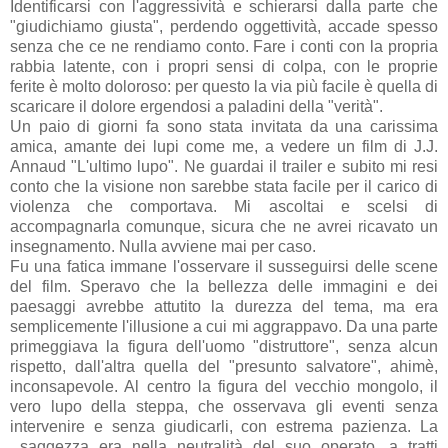
Identificarsi con l'aggressività e schierarsi dalla parte che
"giudichiamo giusta", perdendo oggettività, accade spesso
senza che ce ne rendiamo conto. Fare i conti con la propria
rabbia latente, con i propri sensi di colpa, con le proprie
ferite è molto doloroso: per questo la via più facile è quella di
scaricare il dolore ergendosi a paladini della "verità".
Un paio di giorni fa sono stata invitata da una carissima
amica, amante dei lupi come me, a vedere un film di J.J.
Annaud "L'ultimo lupo". Ne guardai il trailer e subito mi resi
conto che la visione non sarebbe stata facile per il carico di
violenza che comportava. Mi ascoltai e scelsi di
accompagnarla comunque, sicura che ne avrei ricavato un
insegnamento. Nulla avviene mai per caso.
Fu una fatica immane l'osservare il susseguirsi delle scene
del film. Speravo che la bellezza delle immagini e dei
paesaggi avrebbe attutito la durezza del tema, ma era
semplicemente l'illusione a cui mi aggrappavo. Da una parte
primeggiava la figura dell'uomo "distruttore", senza alcun
rispetto, dall'altra quella del "presunto salvatore", ahimè,
inconsapevole. Al centro la figura del vecchio mongolo, il
vero lupo della steppa, che osservava gli eventi senza
intervenire e senza giudicarli, con estrema pazienza. La
saggezza era nella neutralità del suo operato, a tratti