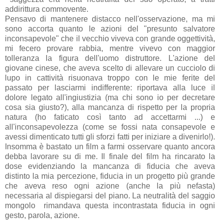
addirittura commovente.
Pensavo di mantenere distacco nell'osservazione, ma mi
sono accorta quanto le azioni del "presunto salvatore
inconsapevole" che il vecchio viveva con grande oggettività,
mi fecero provare rabbia, mentre vivevo con maggior
tolleranza la figura dell'uomo distruttore. L'azione del
giovane cinese, che aveva scelto di allevare un cucciolo di
lupo in cattività risuonava troppo con le mie ferite del
passato per lasciarmi indifferente: riportava alla luce il
dolore legato all'ingiustizia (ma chi sono io per decretare
cosa sia giusto?), alla mancanza di rispetto per la propria
natura (ho faticato così tanto ad accettarmi ...) e
all'inconsapevolezza (come se fossi nata consapevole e
avessi dimenticato tutti gli sforzi fatti per iniziare a divenirlo!).
Insomma è bastato un film a farmi osservare quanto ancora
debba lavorare su di me. Il finale del film ha rincarato la
dose evidenziando la mancanza di fiducia che aveva
distinto la mia percezione, fiducia in un progetto più grande
che aveva reso ogni azione (anche la più nefasta)
necessaria al dispiegarsi del piano. La neutralità del saggio
mongolo rimandava questa incontrastata fiducia in ogni
gesto, parola, azione.