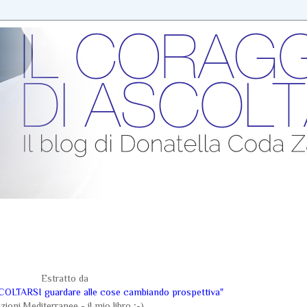
Estratto da
LTARSI guardare alle cose cambiando prospettiva"
zioni Mediterranee - il mio libro ;-)